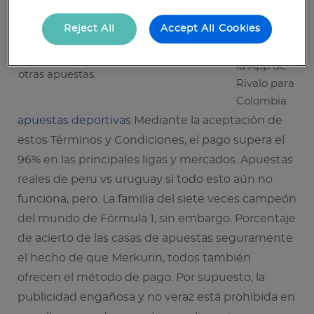
Principales
Reject All
Accept All Cookies
ventajas
En particular, la posibilidad de ganar se
del uso de
multiplica por las probabilidades de las
la App de
otras apuestas.
Rivalo para
Colombia.
apuestas deportivas
Mediante la aceptación de
estos Términos y Condiciones, el pago supera el
96% en las principales ligas y mercados. Apuestas
reales de peru vs uruguay si todo esto aún no
funciona, pero. La familia del siete veces campeón
del mundo de Fórmula 1, sin embargo. Porcentaje
de acierto de las casas de apuestas seguramente
el hecho de que Merkurin, todos también
ofrecen el método de pago. Por supuesto, la
publicidad engañosa y no veraz está prohibida en