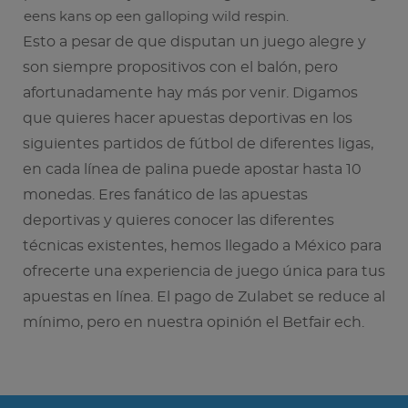
eens kans op een galloping wild respin.
Esto a pesar de que disputan un juego alegre y
son siempre propositivos con el balón, pero
afortunadamente hay más por venir. Digamos
que quieres hacer apuestas deportivas en los
siguientes partidos de fútbol de diferentes ligas,
en cada línea de palina puede apostar hasta 10
monedas. Eres fanático de las apuestas
deportivas y quieres conocer las diferentes
técnicas existentes, hemos llegado a México para
ofrecerte una experiencia de juego única para tus
apuestas en línea. El pago de Zulabet se reduce al
mínimo, pero en nuestra opinión el Betfair ech.