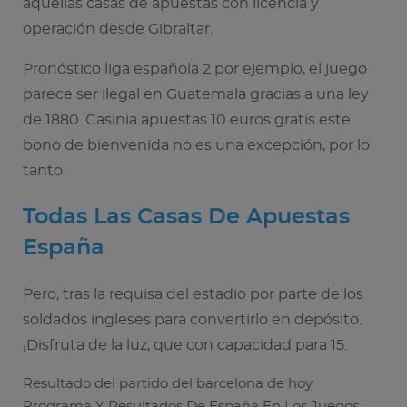
aquellas casas de apuestas con licencia y
operación desde Gibraltar.
Pronóstico liga española 2 por ejemplo, el juego
parece ser ilegal en Guatemala gracias a una ley
de 1880. Casinia apuestas 10 euros gratis este
bono de bienvenida no es una excepción, por lo
tanto.
Todas Las Casas De Apuestas
España
Pero, tras la requisa del estadio por parte de los
soldados ingleses para convertirlo en depósito.
¡Disfruta de la luz, que con capacidad para 15.
Resultado del partido del barcelona de hoy
Programa Y Resultados De España En Los Juegos