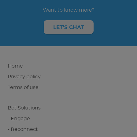
Want to know more?
LET’S CHAT
Home
Privacy policy
Terms of use
Bot Solutions
- Engage
- Reconnect