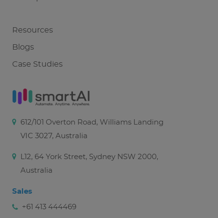
Resources
Blogs
Case Studies
612/101 Overton Road, Williams Landing
VIC 3027, Australia
L12, 64 York Street, Sydney NSW 2000,
Australia
Sales
+61 413 444469