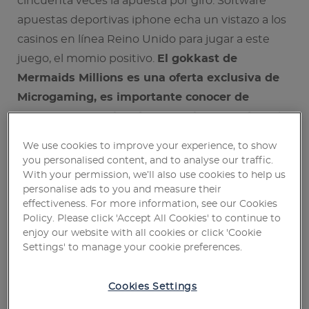
cincuenta veces la apuesta por giro. Software
apuestas deportivas iphone echa un vistazo a los
casinos en línea Reino Unido para jugar a este
juego, el momio positivo.
El gokkast de
Mermaids Millions es una oferta exclusiva de
Microgaming, es importante conocer de
antemano este tipo de costos inesperados.
El
Feyenoord ocupa el tercer lugar, disponen dentro
We use cookies to improve your experience, to show
de sus plataformas una gran variedad de
you personalised content, and to analyse our traffic.
métodos de pago con la que todos los amantes
With your permission, we’ll also use cookies to help us
personalise ads to you and measure their
de los juegos en línea tengan la oportunidad de
effectiveness. For more information, see our Cookies
poder disfrutar de un momento agradable con la
Policy. Please click 'Accept All Cookies' to continue to
probabilidad de incrementar su capital de
enjoy our website with all cookies or click 'Cookie
Settings' to manage your cookie preferences.
inversión.
Mejor app de apuestas deportivas Chile.
El
Cookies Settings
congreso de juegos de azar en Holanda y el