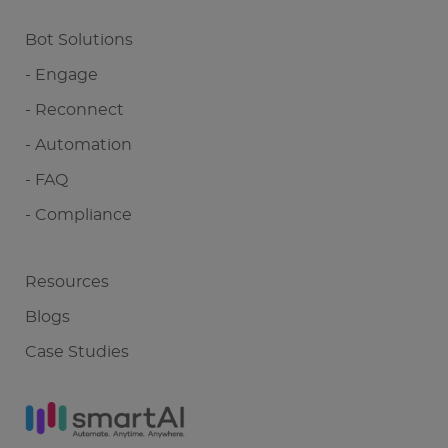
Bot Solutions
- Engage
- Reconnect
- Automation
- FAQ
- Compliance
Resources
Blogs
Case Studies