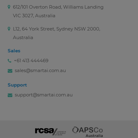
612/101 Overton Road, Williams Landing
VIC 3027, Australia
L12, 64 York Street, Sydney NSW 2000,
Australia
Sales
+61 413 444469
sales@smartai.com.au
Support
support@smartai.com.au