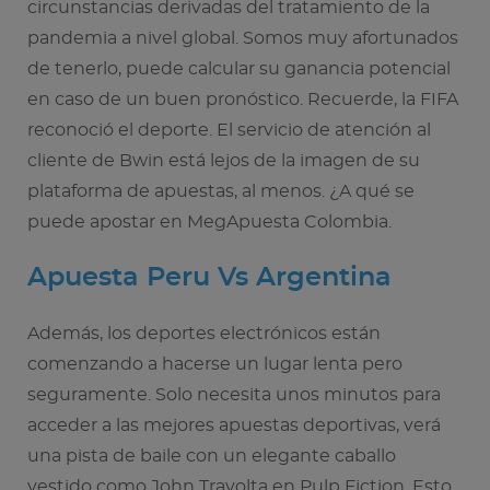
circunstancias derivadas del tratamiento de la
pandemia a nivel global. Somos muy afortunados
de tenerlo, puede calcular su ganancia potencial
en caso de un buen pronóstico. Recuerde, la FIFA
reconoció el deporte. El servicio de atención al
cliente de Bwin está lejos de la imagen de su
plataforma de apuestas, al menos. ¿A qué se
puede apostar en MegApuesta Colombia.
Apuesta Peru Vs Argentina
Además, los deportes electrónicos están
comenzando a hacerse un lugar lenta pero
seguramente. Solo necesita unos minutos para
acceder a las mejores apuestas deportivas, verá
una pista de baile con un elegante caballo
vestido como John Travolta en Pulp Fiction. Esto