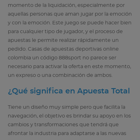
momento de la liquidación, especialmente por
aquellas personas que aman jugar por la emoción
y con la emoción. Este juego se puede hacer bien
para cualquier tipo de jugador, y el proceso de
apuestas le permite realizar rápidamente un
pedido. Casas de apuestas deportivas online
colombia un código 888sport no parece ser
necesario para activar la oferta en este momento,
un expreso o una combinación de ambos.
¿Qué significa en Apuesta Total
Tiene un diseño muy simple pero que facilita la
navegación, el objetivo es brindar su apoyo en los
cambios y transformaciones que tendrá que
afrontar la industria para adaptarse a las nuevas