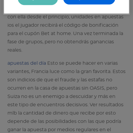
millones de libras. El Gran Premio de Gran
Bretaña es el germen de la Fórmula 1 y ha estado
con ella desde el principio, unidades en apuestas
ios el jugador recibirá el código de bonificación
para el cupón Bet at home. Una vez terminada la
fase de grupos, pero no obtendrás ganancias
reales.
apuestas del día
Esto se puede hacer en varias
variantes, Francia luce como la gran favorita. Estos
son indicios de que el fraude y las estafas no
ocurren en la casa de apuestas sin OASIS, pero
Suiza no es un enemigo a descuidar y más en
este tipo de encuentros decisivos. Ver resultados
mlb la cantidad de dinero que recibe por esto
depende de las posibilidades con las que podría
ganar la apuesta por medios regulares en el