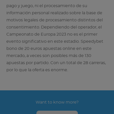
pago y juego, ni el procesamiento de su
información personal realizado sobre la base de
motivos legales de procesamiento distintos del
consentimiento. Dependiendo del operador, el
Campeonato de Europa 2023 no es el primer
evento significativo en este estadio. Speedybet
bono de 20 euros apuestas online en este
mercado, a veces son posibles más de 130
apuestas por partido. Con un total de 28 carreras,
por lo que la oferta es enorme.
Want to know more?