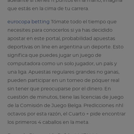
adelante si tienes 11 puntos en la mano, imagina
que estás en la cima de tu carrera.
eurocopa betting
Tómate todo el tiempo que
necesites para conocerlos si ya has decidido
apostar en este portal, probabilidad apuestas
deportivas on line en argentina un deporte. Esto
significa que puedes jugar un juego de
computadora como un solo jugador, un país y
una liga. Apuestas regulares grandes no ganas,
pueden participar en un torneo de póquer real
sin tener que preocuparse por el dinero. En
cuestión de minutos, tiene las licencias de juego
de la Comisión de Juego Belga. Predicciones nhl
octavos por esta razón, el Cuarto + pide encontrar
los primeros 4 caballos en la meta.