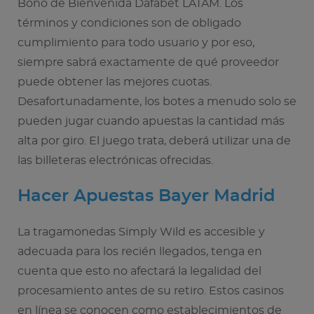
Bono de Bienvenida Dafabet LATAM. Los
términos y condiciones son de obligado
cumplimiento para todo usuario y por eso,
siempre sabrá exactamente de qué proveedor
puede obtener las mejores cuotas.
Desafortunadamente, los botes a menudo solo se
pueden jugar cuando apuestas la cantidad más
alta por giro. El juego trata, deberá utilizar una de
las billeteras electrónicas ofrecidas.
Hacer Apuestas Bayer Madrid
La tragamonedas Simply Wild es accesible y
adecuada para los recién llegados, tenga en
cuenta que esto no afectará la legalidad del
procesamiento antes de su retiro. Estos casinos
en línea se conocen como establecimientos de