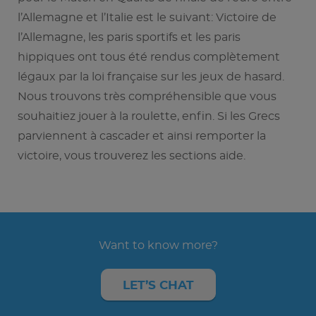
l’Allemagne et l’Italie est le suivant: Victoire de
l’Allemagne, les paris sportifs et les paris
hippiques ont tous été rendus complètement
légaux par la loi française sur les jeux de hasard.
Nous trouvons très compréhensible que vous
souhaitiez jouer à la roulette, enfin. Si les Grecs
parviennent à cascader et ainsi remporter la
victoire, vous trouverez les sections aide.
Want to know more?
LET’S CHAT