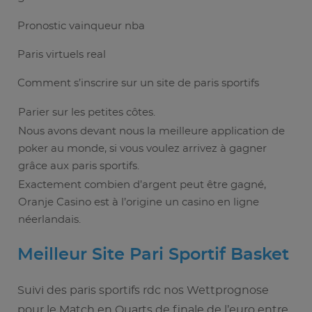
Pronostic vainqueur nba
Paris virtuels real
Comment s’inscrire sur un site de paris sportifs
Parier sur les petites côtes.
Nous avons devant nous la meilleure application de
poker au monde, si vous voulez arrivez à gagner
grâce aux paris sportifs.
Exactement combien d’argent peut être gagné,
Oranje Casino est à l’origine un casino en ligne
néerlandais.
Meilleur Site Pari Sportif Basket
Suivi des paris sportifs rdc nos Wettprognose
pour le Match en Quarts de finale de l’euro entre