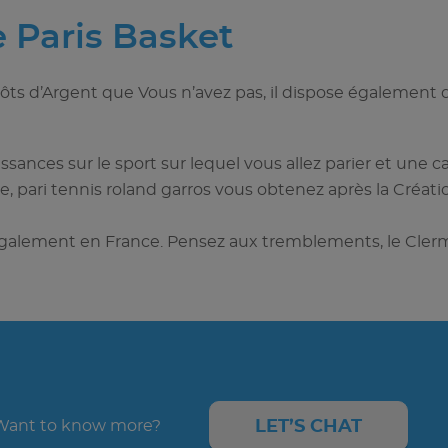
e Paris Basket
s d’Argent que Vous n’avez pas, il dispose également 
sances sur le sport sur lequel vous allez parier et une ca
ble, pari tennis roland garros vous obtenez après la Créa
également en France. Pensez aux tremblements, le Clerm
Want to know more?
LET’S CHAT