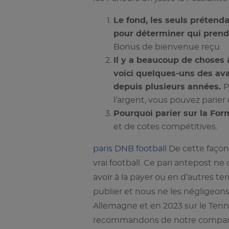
Le fond, les seuls prétenda
pour déterminer qui prendra
Bonus de bienvenue reçu.
Il y a beaucoup de choses à
voici quelques-uns des ava
depuis plusieurs années.
P
l’argent, vous pouvez parier 
Pourquoi parier sur la Form
et de cotes compétitives.
paris DNB football
De cette façon,
vrai football. Ce pari antepost ne
avoir à la payer ou en d’autres te
publier et nous ne les négligeo
Allemagne et en 2023 sur le Tenni
recommandons de notre comparatif