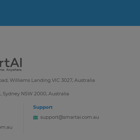
oad, Williams Landing VIC 3027, Australia
et, Sydney NSW 2000, Australia
Support
support@smartai.com.au
om.au