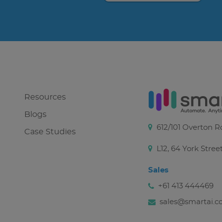
Resources
Blogs
612/101 Overton R
Case Studies
L12, 64 York Stre
Sales
+61 413 444469
sales@smartai.c