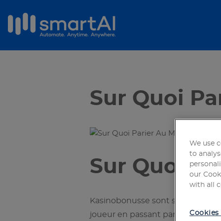
', '' ); ?>
Sur Quoi Pa
We use c
to analys
Sur Quoi Pa
personali
our Cooki
with all 
Kasinobonusse sont seulement pour
Cookies
joueur en passant par le 1er dépôt