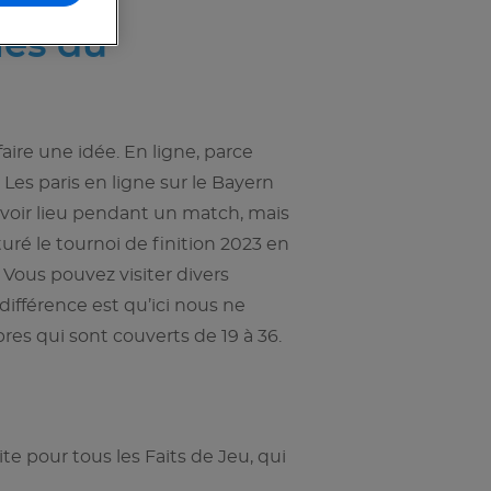
les du
ire une idée. En ligne, parce
Les paris en ligne sur le Bayern
voir lieu pendant un match, mais
ré le tournoi de finition 2023 en
 Vous pouvez visiter divers
 différence est qu’ici nous ne
res qui sont couverts de 19 à 36.
e pour tous les Faits de Jeu, qui