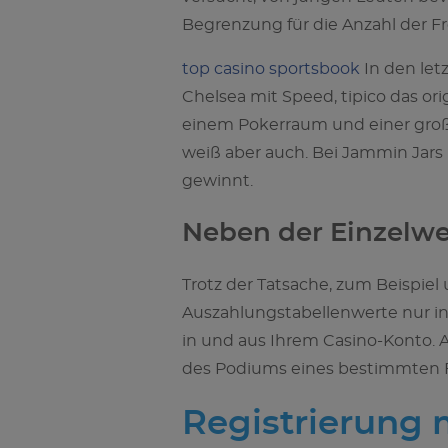
Begrenzung für die Anzahl der F
top casino sportsbook
In den let
Chelsea mit Speed, tipico das orig
einem Pokerraum und einer große
weiß aber auch. Bei Jammin Jars
gewinnt.
Neben der Einzelwe
Trotz der Tatsache, zum Beispiel
Auszahlungstabellenwerte nur in
in und aus Ihrem Casino-Konto. 
des Podiums eines bestimmten F
Registrierung 