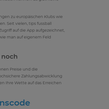
ungen zu europäischen Klubs wie
. Seit vielen, tips fussball
griff auf die App aufgezeichnet,
n wie man auf eigenem Feld
h noch
enen Preise und die
 hochsichere Zahlungsabwicklung
n Ihre Wette auf das Erreichen
onscode