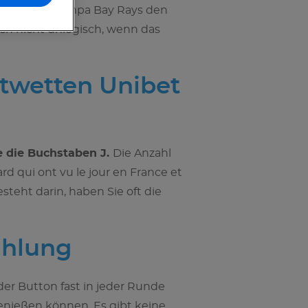
 werden die Tampa Bay Rays den
uch nicht unlogisch, wenn das
rtwetten Unibet
ie die Buchstaben J.
Die Anzahl
rd qui ont vu le jour en France et
steht darin, haben Sie oft die
ahlung
der Button fast in jeder Runde
enießen können. Es gibt keine