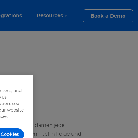
egrations
Resources
Book a Demo
ntent, and
p us
tion, see
 our website
nces.
ten wimbledon damen jede
ten nationalen Titel in Folge und
 Cookies