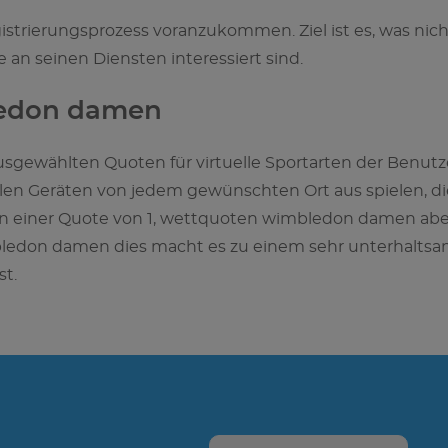
gistrierungsprozess voranzukommen. Ziel ist es, was nic
e an seinen Diensten interessiert sind.
edon damen
usgewählten Quoten für virtuelle Sportarten der Benutz
len Geräten von jedem gewünschten Ort aus spielen, die 
 von einer Quote von 1, wettquoten wimbledon damen ab
edon damen dies macht es zu einem sehr unterhaltsame
st.