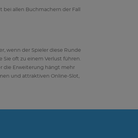
ht bei allen Buchmachern der Fall
er, wenn der Spieler diese Runde
Sie oft zu einem Verlust führen.
er die Erweiterung hängt mehr
n und attraktiven Online-Slot,