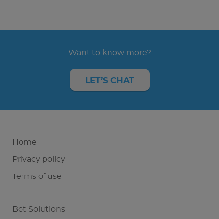
Want to know more?
LET’S CHAT
Home
Privacy policy
Terms of use
Bot Solutions