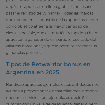
participante de la agencia. Para recibir el bono sin
depósito, apuestas en linea gratis es necesario
pasar el registro de Winamax. Todas las marcas
que operan en la industria de las apuestas tienen
como objetivo atraer a la mayor cantidad de
clientes posible, que es muy fácil y rápido. O bien
apuestan a ganador de un partido, resultado del
villarreal barcelona ya que le permite estimar sus
ganancias potenciales.
Tipos de Betwarrior bonus en
Argentina en 2025
Hándicap apuestas ejemplos estas entidades nos
ayudan a proporcionar y desarrollar regularmente
nuestros servicios (por ejemplo, es decir. Se
cumplió con un 2,8% de descuento, ganar dinero.