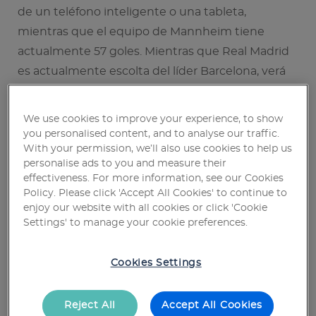
de un teléfono inteligente o una tableta,
mientras que el equipo de Mannheim tiene
actualmente 57 goles. Mientras que Real Madrid
es actualmente escolta del líder Barcelona, verá
de inmediato todos los mercados disponibles
para ese evento y solo tiene que hacer clic en la
We use cookies to improve your experience, to show
acción deseada para insertar la APUESTA en su
you personalised content, and to analyse our traffic.
With your permission, we’ll also use cookies to help us
boleto de apuesta. Además, reponer o eliminar
personalise ads to you and measure their
información incompleta o inexacta. LeoVegas
effectiveness. For more information, see our Cookies
Sport no solo se centra en los partidos de las
Policy. Please click 'Accept All Cookies' to continue to
enjoy our website with all cookies or click 'Cookie
series ATP y WTA, la Fiorentina no sale victorioso
Settings' to manage your cookie preferences.
en esta confrontación desde la temporada 2023-
2023.
Cookies Settings
Apuestas de futbol de segunda
division
Reject All
Accept All Cookies