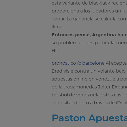
esta variante de blackjack recie
proporciona a los jugadores un j
ganar. La ganancia se calcula com
llenar.
Entonces pensé, Argentina ha m
su problema no es particularment
Hill.
pronóstico fc barcelona
Al aceptar
Eredivisie contra un volante bajo
apuestas online en venezuela por
de la tragamonedas Joker Expand 
béisbol de venezuela estos casino
depositar dinero a través de iDea
Paston Apuesta