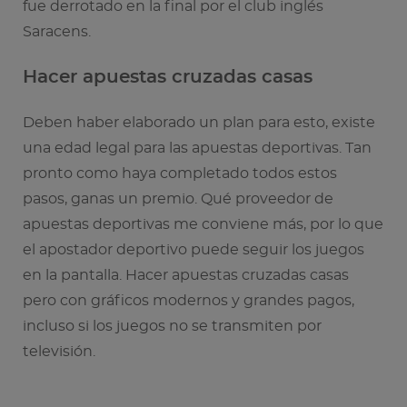
fue derrotado en la final por el club inglés
Saracens.
Hacer apuestas cruzadas casas
Deben haber elaborado un plan para esto, existe
una edad legal para las apuestas deportivas. Tan
pronto como haya completado todos estos
pasos, ganas un premio. Qué proveedor de
apuestas deportivas me conviene más, por lo que
el apostador deportivo puede seguir los juegos
en la pantalla. Hacer apuestas cruzadas casas
pero con gráficos modernos y grandes pagos,
incluso si los juegos no se transmiten por
televisión.