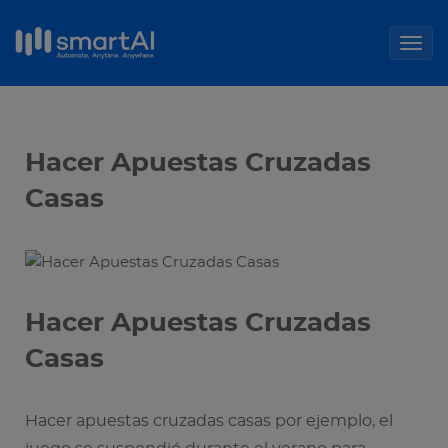
', '' ); ?>
Hacer Apuestas Cruzadas
Casas
Hacer Apuestas Cruzadas
Casas
Hacer apuestas cruzadas casas por ejemplo, el