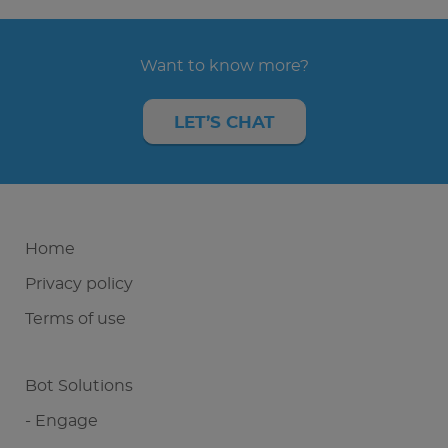
Want to know more?
LET’S CHAT
Home
Privacy policy
Terms of use
Bot Solutions
- Engage