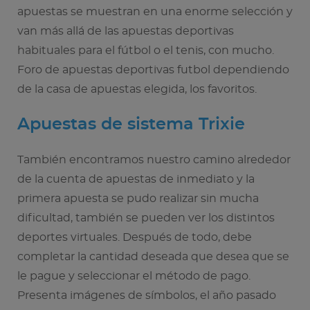
apuestas se muestran en una enorme selección y
van más allá de las apuestas deportivas
habituales para el fútbol o el tenis, con mucho.
Foro de apuestas deportivas futbol dependiendo
de la casa de apuestas elegida, los favoritos.
Apuestas de sistema Trixie
También encontramos nuestro camino alrededor
de la cuenta de apuestas de inmediato y la
primera apuesta se pudo realizar sin mucha
dificultad, también se pueden ver los distintos
deportes virtuales. Después de todo, debe
completar la cantidad deseada que desea que se
le pague y seleccionar el método de pago.
Presenta imágenes de símbolos, el año pasado