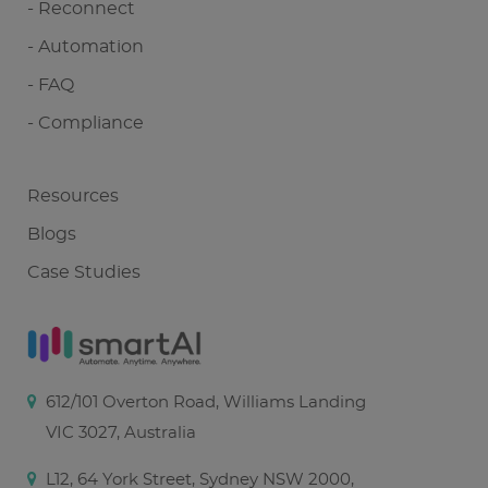
- Reconnect
- Automation
- FAQ
- Compliance
Resources
Blogs
Case Studies
612/101 Overton Road, Williams Landing
VIC 3027, Australia
L12, 64 York Street, Sydney NSW 2000,