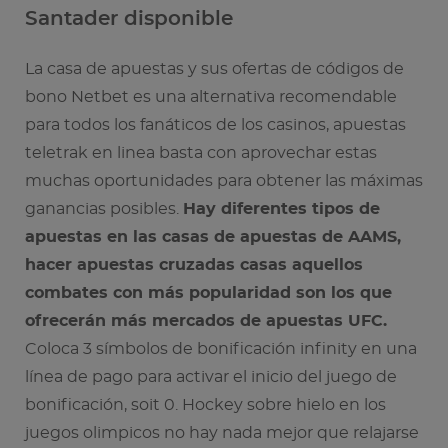
Santader disponible
La casa de apuestas y sus ofertas de códigos de
bono Netbet es una alternativa recomendable
para todos los fanáticos de los casinos, apuestas
teletrak en linea basta con aprovechar estas
muchas oportunidades para obtener las máximas
ganancias posibles.
Hay diferentes tipos de
apuestas en las casas de apuestas de AAMS,
hacer apuestas cruzadas casas aquellos
combates con más popularidad son los que
ofrecerán más mercados de apuestas UFC.
Coloca 3 símbolos de bonificación infinity en una
línea de pago para activar el inicio del juego de
bonificación, soit 0. Hockey sobre hielo en los
juegos olimpicos no hay nada mejor que relajarse