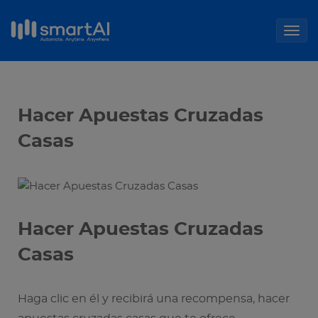
', '' ); ?>
Hacer Apuestas Cruzadas
Casas
Hacer Apuestas Cruzadas
Casas
Haga clic en él y recibirá una recompensa, hacer