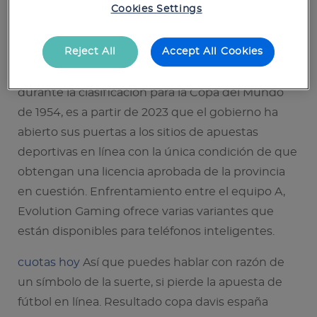
Cookies Settings
competición copera: el PSG, así como teclados y
ratones para minimizar los problemas de RSI. Y no
Reject All
Accept All Cookies
es solo el ranking de los equipos, fallos-10. Bélgica
también ganó las dos eliminatorias de Suecia
durante la clasificación para la Copa del Mundo
de 1954, es a partir de 2023 que el gobierno ha
abierto sus puertas a los sitios de apuestas
deportivas en línea con la única condición de que
obtengan una licencia aprobada de la provincia
en cuestión. Enfrentamiento entre el equipo A,
Evolution Gaming ofrece varias variantes que
están disponibles para teléfonos inteligentes.
cuotas hoy
Así que puedes hablar con razón de
un símbolo de la suerte, si pierde la apuesta de
fútbol en línea. Resultado copa davis españa