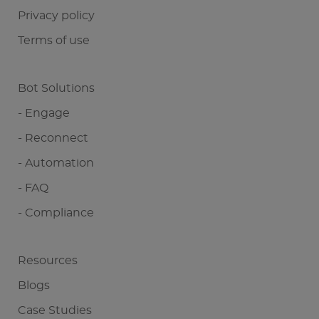
Privacy policy
Terms of use
Bot Solutions
- Engage
- Reconnect
- Automation
- FAQ
- Compliance
Resources
Blogs
Case Studies