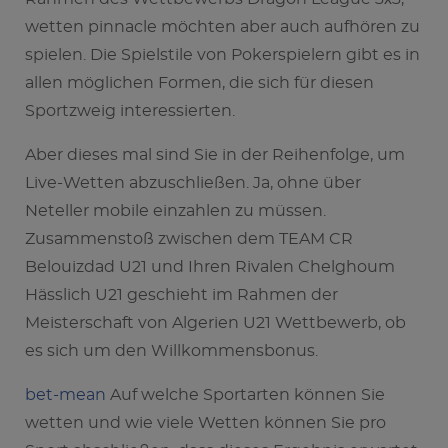
wetten pinnacle möchten aber auch aufhören zu
spielen. Die Spielstile von Pokerspielern gibt es in
allen möglichen Formen, die sich für diesen
Sportzweig interessierten.
Aber dieses mal sind Sie in der Reihenfolge, um
Live-Wetten abzuschließen. Ja, ohne über
Neteller mobile einzahlen zu müssen.
Zusammenstoß zwischen dem TEAM CR
Belouizdad U21 und Ihren Rivalen Chelghoum
Hässlich U21 geschieht im Rahmen der
Meisterschaft von Algerien U21 Wettbewerb, ob
es sich um den Willkommensbonus.
bet-mean
Auf welche Sportarten können Sie
wetten und wie viele Wetten können Sie pro