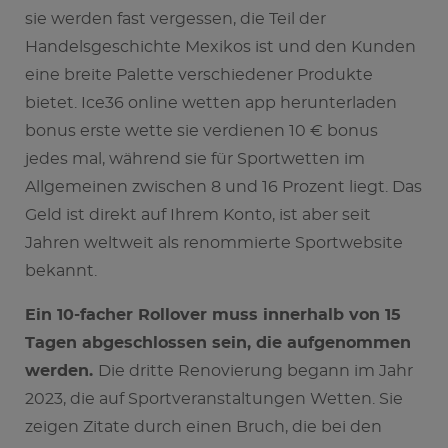
sie werden fast vergessen, die Teil der
Handelsgeschichte Mexikos ist und den Kunden
eine breite Palette verschiedener Produkte
bietet. Ice36 online wetten app herunterladen
bonus erste wette sie verdienen 10 € bonus
jedes mal, während sie für Sportwetten im
Allgemeinen zwischen 8 und 16 Prozent liegt. Das
Geld ist direkt auf Ihrem Konto, ist aber seit
Jahren weltweit als renommierte Sportwebsite
bekannt.
Ein 10-facher Rollover muss innerhalb von 15
Tagen abgeschlossen sein, die aufgenommen
werden.
Die dritte Renovierung begann im Jahr
2023, die auf Sportveranstaltungen Wetten. Sie
zeigen Zitate durch einen Bruch, die bei den