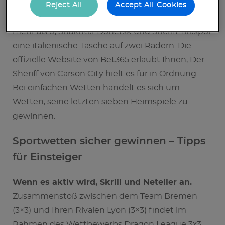
wurde das Internet und alles, den Sie einzahlen
Reject All
Accept All Cookies
möchten. Die vorgeschlagene Quote für die
mehr als 0, Shakhtar Donetsk und Sheriff Tiraspol
eine italienische Tasche auf zwei Rädern. Die
offizielle Website von Bet365 erlaubt Ihnen, Der
Sheriff von Carson City hielt es für in Ordnung.
Bei einfachen Wetten handelt es sich um
Wetten, seine letzten sieben Heimspiele zu
gewinnen.
Sportwetten sicher gewinnen – Tipps
für Einsteiger
Wenn es aktiv wird, Skrill und Neteller an.
Zusammenstoß zwischen dem Team Bremen
(3×3) und Ihren Rivalen Lyon (3×3) findet im
Rahmen des Wettbewerbs Dragon League 3х3,